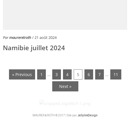
Par
maureretroth
/ 21 août 2024
Namibie juillet 2024
« Previous
1
…
3
4
5
6
7
…
11
Next »
MAURER & ROTH © 2017 I Site par
JellyInkDesign