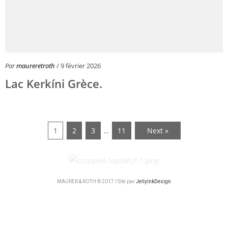
Par
maureretroth
/ 9 février 2026
Lac Kerkíni Grèce.
1
2
3
…
11
Next »
MAURER & ROTH © 2017 I Site par
JellyInkDesign