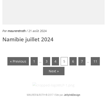
Par
maureretroth
/ 21 août 2024
Namibie juillet 2024
« Previous
1
…
3
4
5
6
7
…
11
Next »
MAURER & ROTH © 2017 I Site par
JellyInkDesign